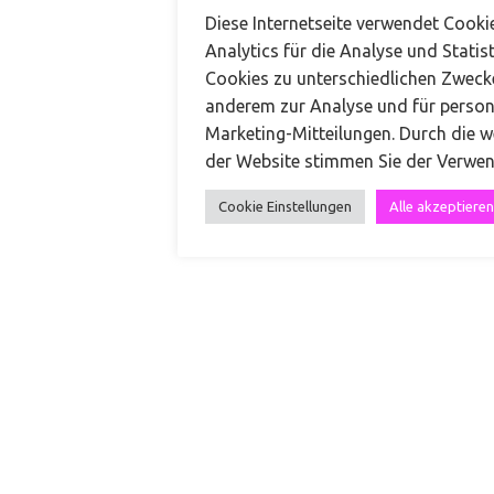
Diese Internetseite verwendet Cook
Kontakt
Analytics für die Analyse und Statist
Cookies zu unterschiedlichen Zweck
anderem zur Analyse und für persona
+49 151 68519974
Marketing-Mitteilungen. Durch die w
der Website stimmen Sie der Verwe
kontakt@carinateresa.com
Cookie Einstellungen
Alle akzeptieren
Carina Teresa Make-up & Hair
Impressum
|
Datenschutz
|
AGB