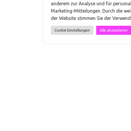
anderem zur Analyse und für personal
Marketing-Mitteilungen. Durch die we
+49 151 68519974
der Website stimmen Sie der Verwend
Cookie Einstellungen
Alle akzeptieren
kontakt@carinateresa.com
Leo-Graetz-Straße 3, 81379 München
Instagram