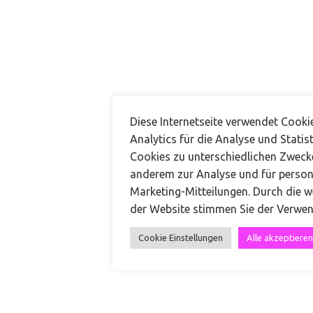
Kontakt
Diese Internetseite verwendet Cook
Analytics für die Analyse und Statist
+49 151 68519974
Cookies zu unterschiedlichen Zweck
anderem zur Analyse und für persona
kontakt@carinateresa.com
Marketing-Mitteilungen. Durch die w
der Website stimmen Sie der Verwe
Carina Teresa Make-up & Hair
Cookie Einstellungen
Alle akzeptieren
Impressum
|
Datenschutz
|
AGB