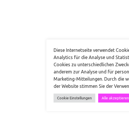
Kontakt
Diese Internetseite verwendet Cook
Analytics für die Analyse und Statist
+49 151 68519974
Cookies zu unterschiedlichen Zweck
anderem zur Analyse und für persona
kontakt@carinateresa.com
Marketing-Mitteilungen. Durch die w
der Website stimmen Sie der Verwe
Carina Teresa Make-up & Hair
Cookie Einstellungen
Alle akzeptieren
Impressum
|
Datenschutz
|
AGB