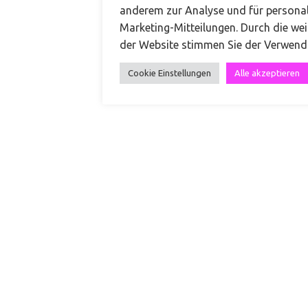
Buchungsanfrage
anderem zur Analyse und für personal
Marketing-Mitteilungen. Durch die we
der Website stimmen Sie der Verwend
Cookie Einstellungen
Alle akzeptieren
Kontakt
+49 151 68519974
kontakt@carinateresa.com
Carina Teresa Make-up & Hair