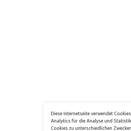
In diesem Workshop bringe ich den Teilnehmenden
die Grundlagen für gute Hautpflege und ein
verschönendes Make-Up
Typberatung für jede Teilnehmerin
Gemeinsames Üben von Make-Up Techniken und
Vorführung an Teilnehmerinnen
Dauer: 2 Stunden (jede weitere 30 Minuten zzgl. 49
EUR)
Ort: bei Dir zu Hause
Perfekt für Geburtstage oder
Junggesellinnenabschiede
299 EUR für bis zu 4 Personen
zzgl. Anfahrt
Diese Internetseite verwendet Cookie
Analytics für die Analyse und Statisti
Cookies zu unterschiedlichen Zwecken